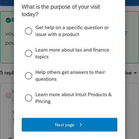
Best answer by
Mario B
vous cherchez probablement le formulaire T657
pour AAPE ?
5 replies
Sort by
:
Oldest first
Mario B
ANSWER
M
Level 11
Forum|Forum|6 years ago
vous cherchez probablement le formulaire
T657 pour AAPE ?