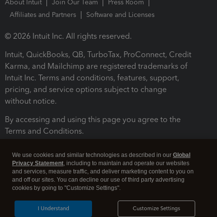
About Intuit
Join Our Team
Press Room
Affiliates and Partners
Software and Licenses
© 2026 Intuit Inc. All rights reserved.
Intuit, QuickBooks, QB, TurboTax, ProConnect, Credit
Karma, and Mailchimp are registered trademarks of
Intuit Inc. Terms and conditions, features, support,
pricing, and service options subject to change
without notice.
By accessing and using this page you agree to the
Terms and Conditions.
Terms and Conditions
About cookies
Manage cookies
We use cookies and similar technologies as described in our
Global
Privacy Statement
, including to maintain and operate our websites
and services, measure traffic, and deliver marketing content to you on
and off our sites. You can decline our use of third party advertising
cookies by going to "Customize Settings".
I Understand
Customize Settings
Legal
Privacy
Security