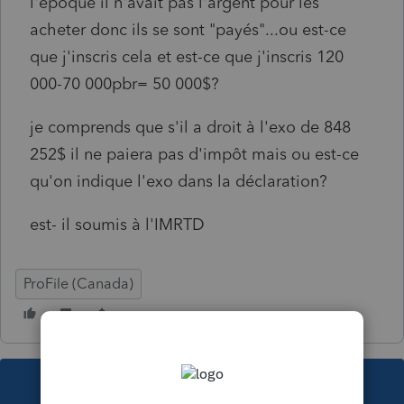
l'époque il n'avait pas l'argent pour les
acheter donc ils se sont "payés"...ou est-ce
que j'inscris cela et est-ce que j'inscris 120
000-70 000pbr= 50 000$?
je comprends que s'il a droit à l'exo de 848
252$ il ne paiera pas d'impôt mais ou est-ce
qu'on indique l'exo dans la déclaration?
est- il soumis à l'IMRTD
ProFile (Canada)
This topic has been closed for replies.