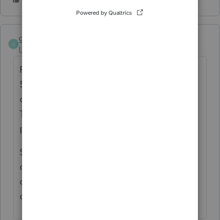
gcossette44
G
Level 3
Forum|Forum|6 years ago
PBR = 120 000$ - PD = 70 000$ = gain de
50 000$ normalement admissible à la
déduction du gain en capital (formulaire
T657) si ce sont des actions admissibles de
petites entreprises.
Soumis à L'IMRTD ?? L'IMRTD se retrouve
dans la déclaration des T2 et n'a pas
d'impact au niveau particulier à moins que
de ne pas comprendre votre question.