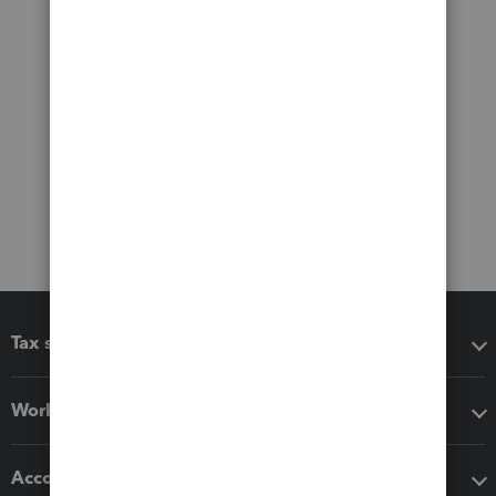
Tax software
Workflow add-ons
Accounting solutions