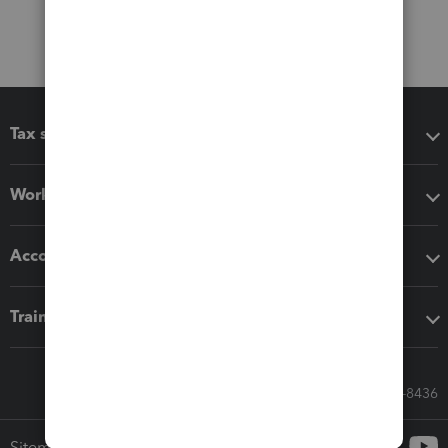
Tax software
Workflow add-ons
Accounting solutions
Training & support
Call Sales: 833-564-8436
Sitemap