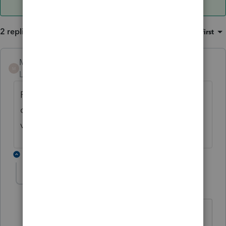
2 replies
Sort by
:
Oldest first
Mario B
ANSWER
M
Level 11
Forum|Forum|3 years ago
Peut-être que l'ARC a des données
différentes sur son serveur. Il va falloir
vérifier avec eux.
1 reply
Cheznous
AUTHOR
C
Level 3
Forum|Forum|3 years ago
C'est ce que je crois. Merci ça confirme