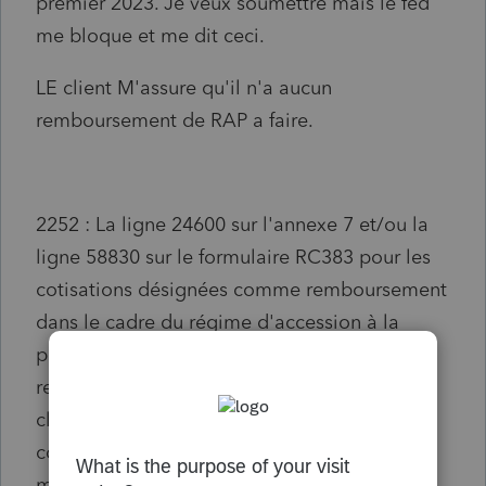
premier 2023. Je veux soumettre mais le fed
me bloque et me dit ceci.
LE client M'assure qu'il n'a aucun
remboursement de RAP a faire.
2252 : La ligne 24600 sur l'annexe 7 et/ou la
ligne 58830 sur le formulaire RC383 pour les
cotisations désignées comme remboursement
dans le cadre du régime d'accession à la
propriété (RAP) ne peut pas être inférieure du
remboursement minimum requis. Lorsque le
client a choisi d'inclure le retrait de fonds
comme revenu à la ligne 12900, entrez le
montant du remboursement dans le cadre