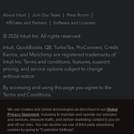
About Intuit
Join Our Team
Press Room
Affiliates and Partners
Software and Licenses
© 2026 Intuit Inc. All rights reserved.
Intuit, QuickBooks, QB, TurboTax, ProConnect, Credit
Karma, and Mailchimp are registered trademarks of
Intuit Inc. Terms and conditions, features, support,
pricing, and service options subject to change
without notice.
By accessing and using this page you agree to the
Terms and Conditions.
Terms and Conditions
About cookies
Manage cookies
We use cookies and similar technologies as described in our
Global
Privacy Statement
, including to maintain and operate our websites
and services, measure traffic, and deliver marketing content to you on
and off our sites. You can decline our use of third party advertising
cookies by going to "Customize Settings".