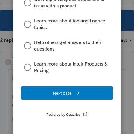
This topic has been closed for replies.
2 replies
Sort by
:
Oldest first
Mario B
M
Level 11
Forum|Forum|6 years ago
https://profile-
fr.community.intuit.ca/questions/1797852-
pour-un-couple-comment-obtenir-une-
qlettre-...
regardez la question précédente