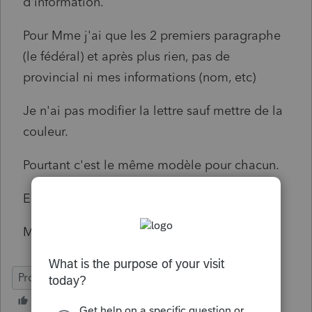
d'information.
Pour Mme j'ai que les 2 premiers paragraphe
(le fédéral) et après plus rien, pas de
provincial ni mes informations (nom, etc)
Je n'ai pas modifier la lettre sauf mettre de la
couleur.
Pourtant c'est le même modèle pour chacun.
Est-ce que c'est arrivé à quelqu'un ?
Merci à l'avance pour votre aide.
ProFile (Canada)