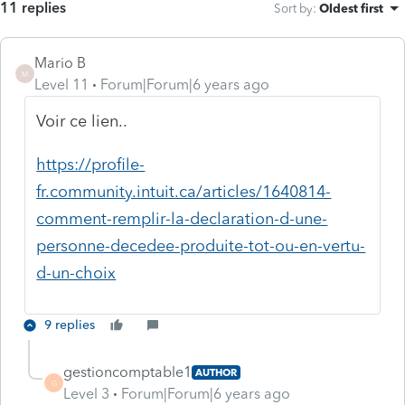
11 replies
Sort by
:
Oldest first
Mario B
M
Level 11
Forum|Forum|6 years ago
Voir ce lien..
https://profile-
fr.community.intuit.ca/articles/1640814-
comment-remplir-la-declaration-d-une-
personne-decedee-produite-tot-ou-en-vertu-
d-un-choix
9 replies
gestioncomptable1
AUTHOR
G
Level 3
Forum|Forum|6 years ago