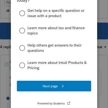
ProFile (Canada)
This topic has been closed for replies.
4 replies
Sort by
:
Oldest first
sylvielafreniere
S
Level 6
Forum|Forum|6 years ago
c'est quoi ? une vente d'actifs catégorie 8
dans une T2125 ? cat 10.1 ?
3 replies