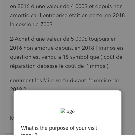
en 2016 d'une valeur de 4 000$ et depuis non
amortie car l'entreprise était en perte ,en 2018
la cession a 700$.
2-Achat d'une valeur de 5 000$ toujours en
2016 non amortie depuis. en 2018 l'immos en
question est vendu a 1$ symbolique ( coût de
réparation dépasse le coût de l'immos ).
comment les faire sortir durant l'exercice de
2018 ?
Merci pour votre réponse