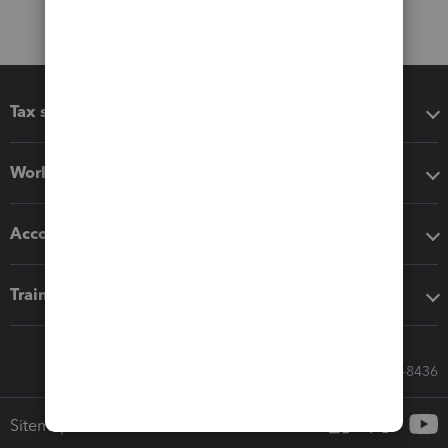
Tax software
Workflow add-ons
Accounting solutions
Training & support
Call Sales: 833-564-8436
Sitemap