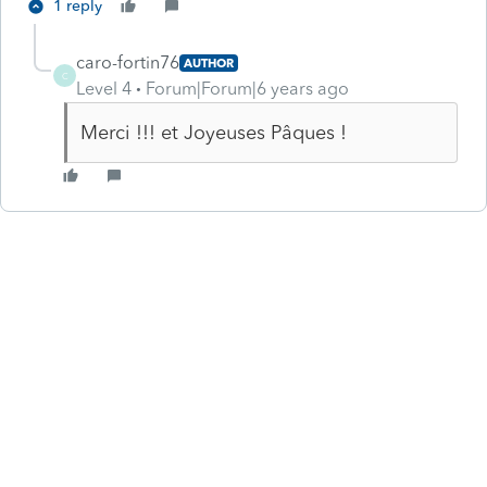
1 reply
caro-fortin76
AUTHOR
C
Level 4
Forum|Forum|6 years ago
Merci !!! et Joyeuses Pâques !