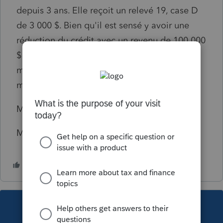
depuis 3 ans. Elle reçoit un relevé 19, case D
de 3 000 $. Bien qu'il est sensé y avoir une
réduction du crédit avec un revenu de 100 000
$ et plus, écrit-on quand même le même
montant à la ligne 458 de la TP1 que le
montant de la case D du relevé 19 ?
Merci.
Michel
This topic has been closed for replies.