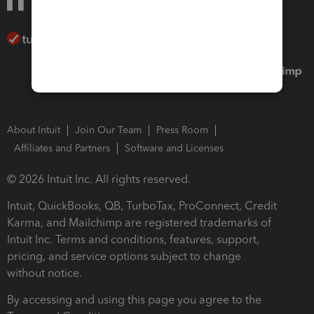
About Intuit
Join Our Team
Press Room
Affiliates and Partners
Software and Licenses
© 2026 Intuit Inc. All rights reserved.
Intuit, QuickBooks, QB, TurboTax, ProConnect, Credit
Karma, and Mailchimp are registered trademarks of
Intuit Inc. Terms and conditions, features, support,
pricing, and service options subject to change
without notice.
By accessing and using this page you agree to the