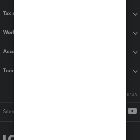
Tax software
Workflow add-ons
Accounting solutions
Training & support
Call Sales: 833-564-8436
Sitemap