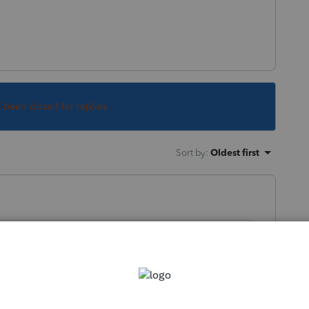
s been closed for replies.
Sort by
:
Oldest first
de une copie PDF du fichier on est tous
seul PDF. Je crois qu'on avait seulement