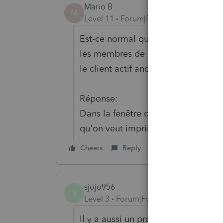
Mario B
M
Level 11
Forum|Forum|6 years ago
Est-ce normal que lorsqu'on deman
les membres de la famille dans un 
le client actif anciennement.
Réponse:
Dans la fenêtre d'impression en hau
qu'on veut imprimer dans les boîte
Cheers
Reply
sjojo956
S
Level 3
Forum|Forum|6 years ago
Il y a aussi un problème d'impres