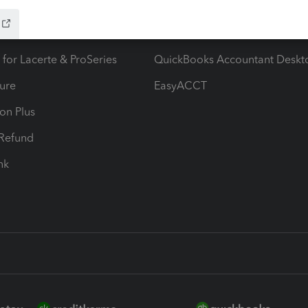
ax Advisor
QuickBooks Online Accountan
 for Lacerte & ProSeries
QuickBooks Accountant Deskt
ure
EasyACCT
ion Plus
-Refund
ink