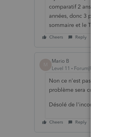
comparatif 2 ans (QC et fed) sort e
années, donc 3 pages si on a 5 ann
sommaire et le T2125.
Cheers
Reply
Mario B
M
Level 11
Forum|Forum|6 years ago
Non ce n'est pas normal, merci de 
problème sera corrigé dans une ver
Désolé de l'inconvénient.
Cheers
Reply