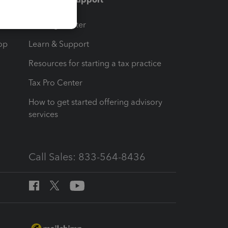
t
Training Center
op
Learn & Support
Resources for starting a tax practice
Tax Pro Center
How to get started offering advisory
services
Call Sales: 833-564-8436