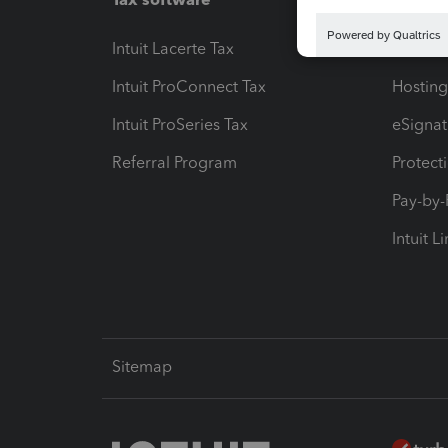
Intuit Lacerte Tax
Intuit T
Intuit ProConnect Tax
Hosting
Intuit ProSeries Tax
eSignat
Referral Program
Protect
Pay-by
Intuit L
Sitemap