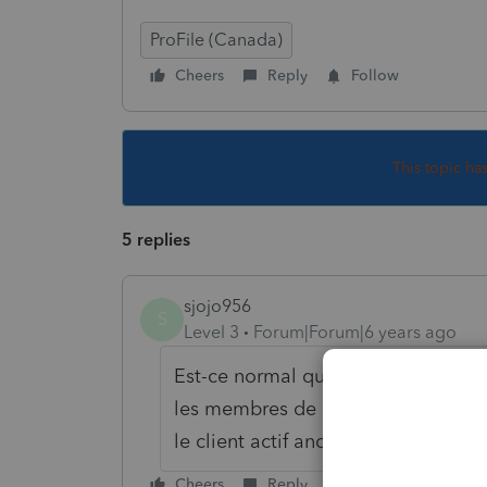
ProFile (Canada)
Cheers
Reply
Follow
This topic ha
5 replies
sjojo956
S
Level 3
Forum|Forum|6 years ago
Est-ce normal que lorsqu'on deman
les membres de la famille dans un 
le client actif anciennement.
Cheers
Reply