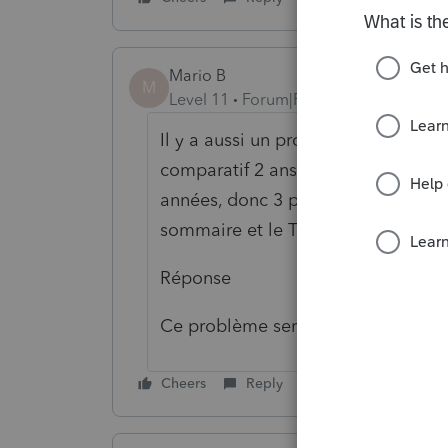
Mario B
M
Level 11
Forum|Forum|6 years ago
Il y a aussi un problème d'impres
comparatif 2 ans (QC et fed) sort e
années, donc 3 pages si on a 5 ann
sommaire et le T2125.
Réponse
Ce problème sera corrigé dans la v
Cheers
Reply