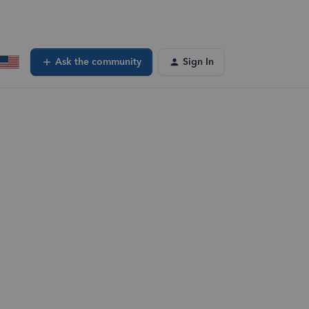
Ask the community
Sign In