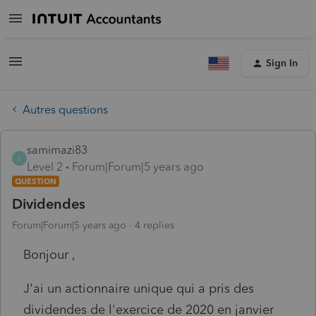
Sign In
Autres questions
samimazi83
S
Level 2
Forum|Forum|5 years ago
QUESTION
Dividendes
Forum|Forum|5 years ago
4 replies
Bonjour ,
J'ai un actionnaire unique qui a pris des
dividendes de l'exercice de 2020 en janvier