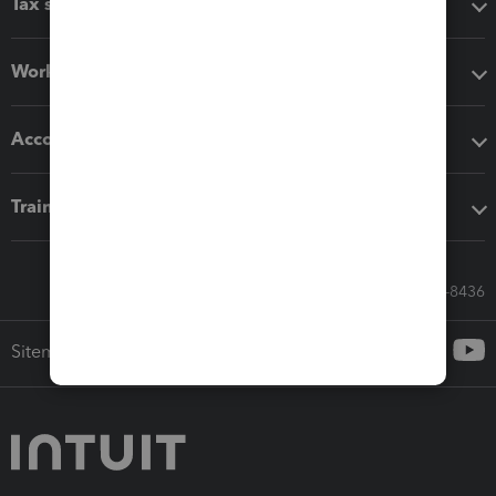
Tax software
Workflow add-ons
Accounting solutions
Training & support
Call Sales: 833-564-8436
Sitemap