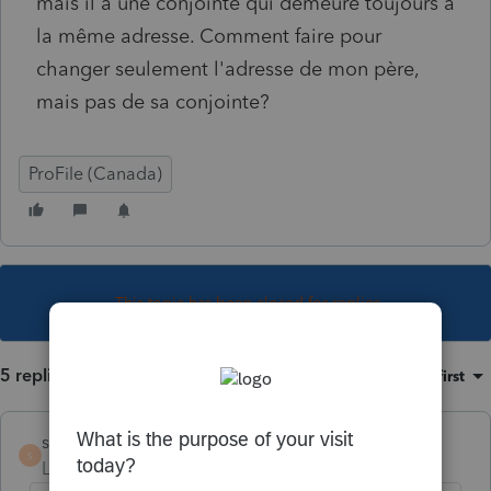
mais il a une conjointe qui demeure toujours à
la même adresse. Comment faire pour
changer seulement l'adresse de mon père,
mais pas de sa conjointe?
ProFile (Canada)
This topic has been closed for replies.
5 replies
Sort by
:
Oldest first
s-pichette
S
Level 6
Forum|Forum|5 years ago