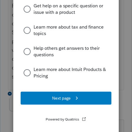
Premièrement , comme c'est une
déclaration finale , vous devrez produire les
déclarations en copies papiers . En titre :
Succession de XX YY et comme adresse
postale : au soin de ZZ liquidateur avec
votre adresse. Par la suite , seulement la
correspondance lié à cette déclaration sera
changée. J'ai fait ça pour plusieurs dossiers
sans problème .
4 replies
ntratt
AUTHOR
N
Level 3
Forum|Forum|5 years ago
Merci beaucoup! Je pourrai quand