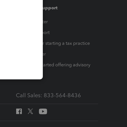
Training & support
t
Training Center
op
Learn & Support
Resources for starting a tax practice
Tax Pro Center
How to get started offering advisory
services
Call Sales: 833-564-8436