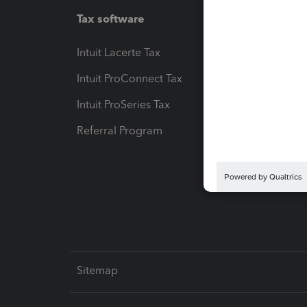
Tax software
Workfl
Intuit Lacerte Tax
Intuit T
Intuit ProConnect Tax
Hosting
Intuit ProSeries Tax
eSignat
Referral Program
Protect
Pay-by
Intuit L
Sitemap