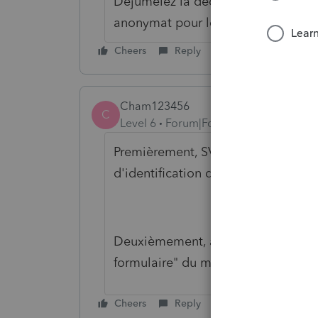
Déjumelez la déclaration et j'ai enl
anonymat pour le client
Cheers
Reply
Cham123456
C
Level 6
Forum|Forum|6 years ago
Premièrement, SVP faire attention 
d'identification de vos clients.
Deuxièmement, avez-vous essayé d
formulaire" du menu "Formulaires". 
Cheers
Reply