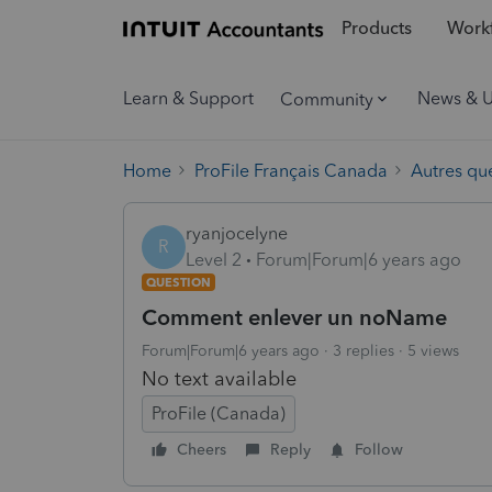
Products
Workf
Learn & Support
News & 
Community
Home
ProFile Français Canada
Autres qu
ryanjocelyne
R
Level 2
Forum|Forum|6 years ago
QUESTION
Comment enlever un noName
Forum|Forum|6 years ago
3 replies
5 views
No text available
ProFile (Canada)
Cheers
Reply
Follow