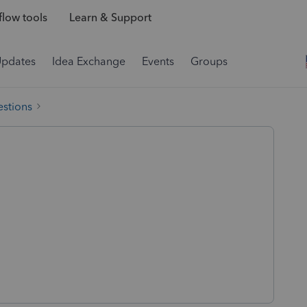
low tools
Learn & Support
Updates
Idea Exchange
Events
Groups
estions