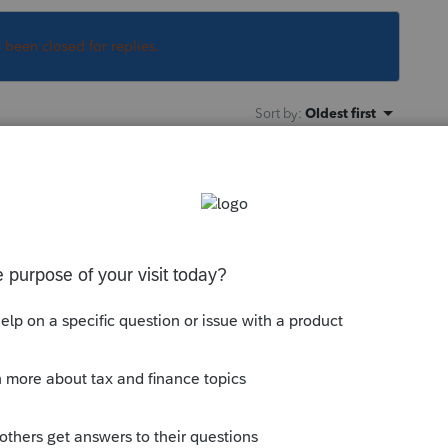
s been closed for replies.
Sort by
:
Oldest first
nom du client et un NoName comment
pas tramettre mon dossier a TED