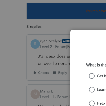
This topic ha
3 replies
ryanjocelyne
AUTHOR
R
Level 2
Forum|Forum|6 years ago
J'ai deux dossiers ouvert un au 
enlever le noname car je ne peux 
Cheers
Reply
Mario B
M
Level 11
Forum|Forum|6 years ago