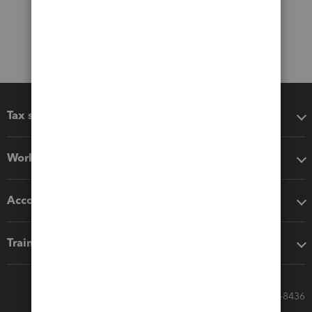
Tax software
Workflow add-ons
Accounting solutions
Training & support
Call Sales: 833-564-8436