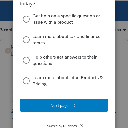
This topic has been closed for replies.
3 replies
Sort by
:
Oldest first
Mario B
M
Level 11
Forum|Forum|5 years ago
J,ai trouvé ce lien sur l'ARC,
https://www.canada.ca/fr/agence-
revenu/services/a-propos-agence-revenu-
canada-arc/plaintes-differends/choix-tardifs-
modifies-annules.html