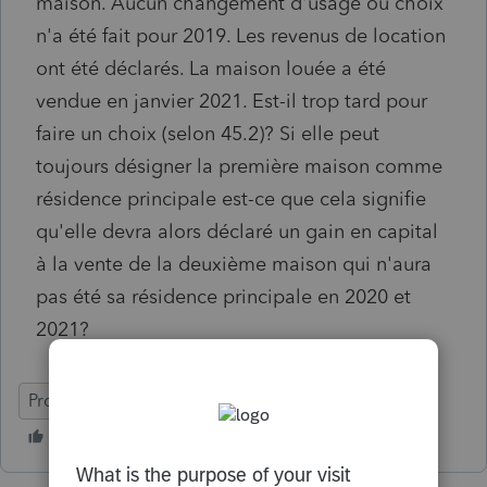
maison. Aucun changement d'usage ou choix
n'a été fait pour 2019. Les revenus de location
ont été déclarés. La maison louée a été
vendue en janvier 2021. Est-il trop tard pour
faire un choix (selon 45.2)? Si elle peut
toujours désigner la première maison comme
résidence principale est-ce que cela signifie
qu'elle devra alors déclaré un gain en capital
à la vente de la deuxième maison qui n'aura
pas été sa résidence principale en 2020 et
2021?
ProFile (Canada)