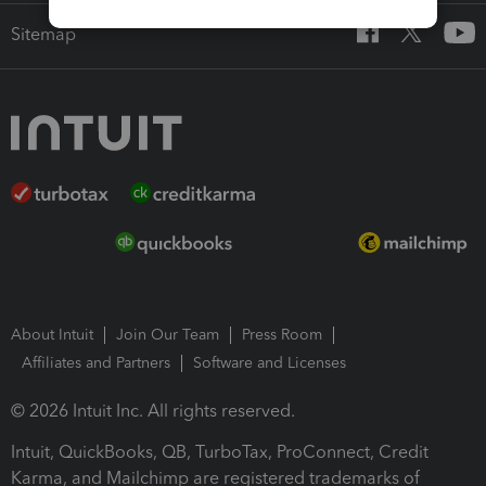
Sitemap
About Intuit
Join Our Team
Press Room
Affiliates and Partners
Software and Licenses
© 2026 Intuit Inc. All rights reserved.
Intuit, QuickBooks, QB, TurboTax, ProConnect, Credit
Karma, and Mailchimp are registered trademarks of