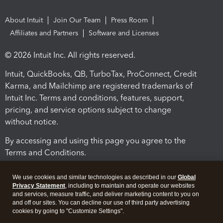
About Intuit
Join Our Team
Press Room
Affiliates and Partners
Software and Licenses
© 2026 Intuit Inc. All rights reserved.
Intuit, QuickBooks, QB, TurboTax, ProConnect, Credit
Karma, and Mailchimp are registered trademarks of
Intuit Inc. Terms and conditions, features, support,
pricing, and service options subject to change
without notice.
By accessing and using this page you agree to the
Terms and Conditions.
Terms and Conditions
About cookies
Manage cookies
We use cookies and similar technologies as described in our
Global
Privacy Statement
, including to maintain and operate our websites
and services, measure traffic, and deliver marketing content to you on
and off our sites. You can decline our use of third party advertising
cookies by going to "Customize Settings".