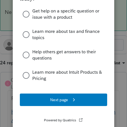
Ne vous privez pas de cet outil.
24 replies
Sort by
:
Oldest first
Cham123456
C
Level 6
Forum|Forum|10 months ago
Forum multicomptabilité
https://www.multicomptabilite.ca/discussion
/