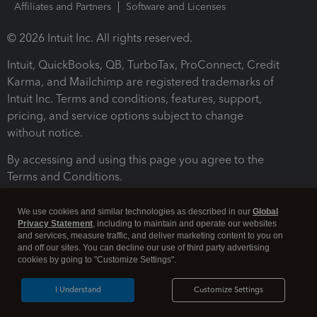
Affiliates and Partners
Software and Licenses
© 2026 Intuit Inc. All rights reserved.
Intuit, QuickBooks, QB, TurboTax, ProConnect, Credit
Karma, and Mailchimp are registered trademarks of
Intuit Inc. Terms and conditions, features, support,
pricing, and service options subject to change
without notice.
By accessing and using this page you agree to the
Terms and Conditions.
Terms and Conditions
About cookies
Manage cookies
We use cookies and similar technologies as described in our
Global
Privacy Statement
, including to maintain and operate our websites
and services, measure traffic, and deliver marketing content to you on
and off our sites. You can decline our use of third party advertising
cookies by going to "Customize Settings".
I Understand
Customize Settings
Legal
Privacy
Security