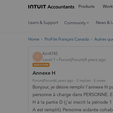
Products
Workf
Learn & Support
News & 
Community
Home
ProFile Français Canada
Autres qu
Kiri4745
K
Level 1
Forum|Forum|4 years ago
QUESTION
Annexe H
Forum|Forum|4 years ago
2 replies
5 views
Bonjour, je désire remplir l'annexe H pa
personne à charge dans PERSONNE. Et 
H à la partie D (j'ai inscrit la période
A est remplit). Personne aidante cohab