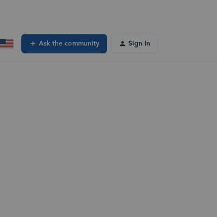
Ask the community
Sign In