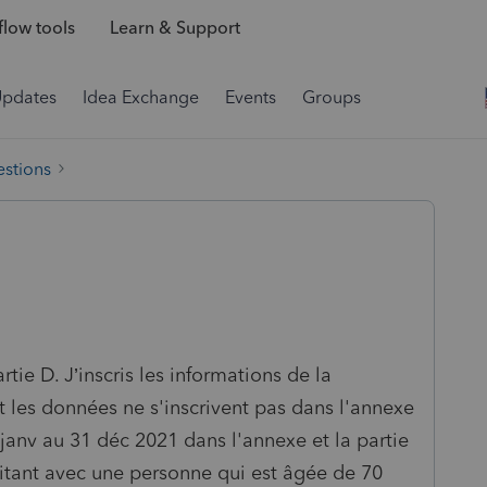
low tools
Learn & Support
Updates
Idea Exchange
Events
Groups
estions
rtie D. J’inscris les informations de la
les données ne s'inscrivent pas dans l'annexe
 1 janv au 31 déc 2021 dans l'annexe et la partie
itant avec une personne qui est âgée de 70