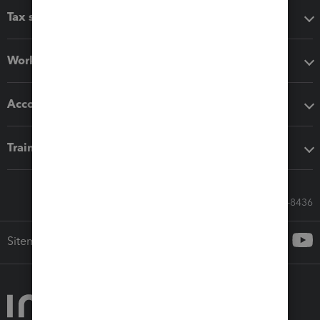
Tax software
Workflow add-ons
Accounting solutions
Training & support
Call Sales: 833-564-8436
Sitemap