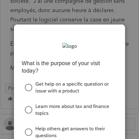
société. J'ai une compagnie de gestion sans
employés, donc aucune heure à déclarer.
Pourtant le logiciel conserve la case en jaune
si je mets 0 heures travaillées.
Est-ce que je laisse ça ainsi ou je mets 1 heure
pour que le jaune disparaisse?
Merci à l'avance pour votre aide.
ProFile (Canada)