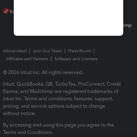
About Intuit
Join Our Team
Press Room
Affiliates and Partners
Software and Licenses
© 2026 Intuit Inc. All rights reserved.
Intuit, QuickBooks, QB, TurboTax, ProConnect, Credit
Karma, and Mailchimp are registered trademarks of
Intuit Inc. Terms and conditions, features, support,
pricing, and service options subject to change
without notice.
By accessing and using this page you agree to the
Terms and Conditions.