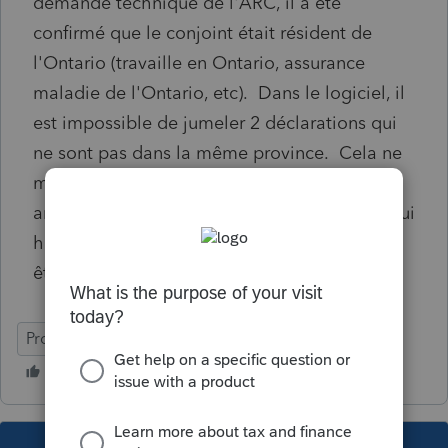
demande technique de l'ARC, il a été
confirmé que le conjoint était résident de
l'Ontario (travaille en Ontario, assurance
maladie de l'Ontario, etc). Dans le logiciel, il
est impossible de jumeler 2 déclarations qui
ne sont pas dans la même province. Cela ne
m'a jamais causé de problème mais, cette
année, je dois fractionner de FERR de celui qui
habite en Ontario. Les déclarations doivent
être jumelées. Comment je procède?
ProFile (Canada)