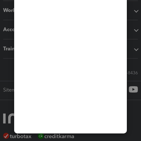
Workflow add-ons
Accounting solutions
Training & support
Call Sales: 833-564-8436
Sitemap