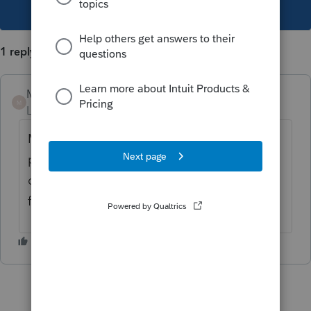
This topic has been closed for replies.
1 reply
Mario B
M
Level 11
Forum|Forum|5 years ago
Malheureusement, le logiciel ne supporte
pas le jumelage de conjoints vivant dans
différents provinces. Vous allez devoir le
faire manuellement