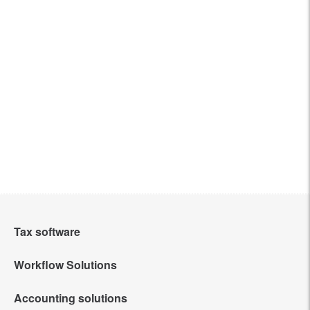
Tax software
Workflow Solutions
Intuit Lacerte Tax
Accounting solutions
Intuit Tax Advisor
Intuit ProConnect Tax