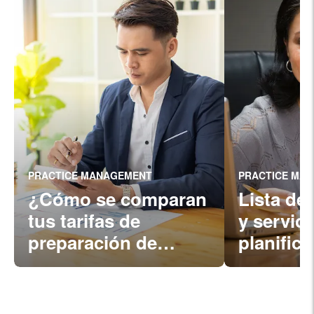
PRACTICE MANAGEMENT
PRACTICE MA
¿Cómo se comparan
Lista de 
tus tarifas de
y servic
preparación de
planific
impuestos?
impuesto
año trib