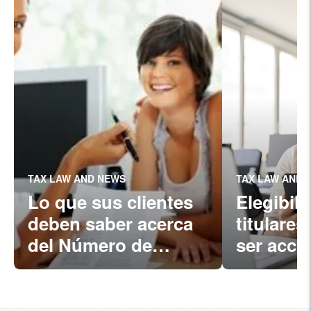
TAX LAW AND NEWS
TAX LAW AND 
Lo que sus clientes
Elegibil
deben saber acerca
titulares
del Número de
ser acci
Identificación
socieda
Personal del
anónimas
Contribuyente (ITIN)