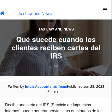
Skip to main content
To
Tax Law and News
TAX LAW AND NEWS
Qué sucede cuando los
clientes reciben cartas del
IRS
Written by
Intuit Accountants Team
Published Jun 28, 2023
3 min read
Recibir una carta del IRS (Servicio de Impuestos
Internos) puede generar nerviosismo en algunos de tus