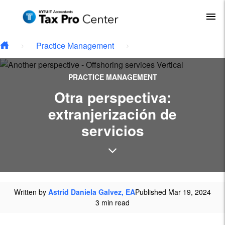
Type your email…
Skip to main content
To
Practice Management
PRACTICE MANAGEMENT
Otra perspectiva:
extranjerización de
servicios
Written by
Astrid Daniela Galvez, EA
Published Mar 19, 2024
3 min read