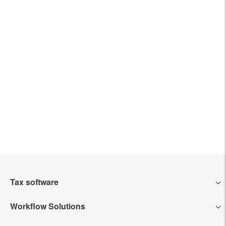
Tax software
Workflow Solutions
Intuit Lacerte Tax