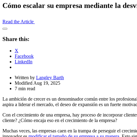
Cómo escalar su empresa mediante la desvin
Read the Article
Open
Share
Share this:
Drawer
X
Facebook
LinkedIn
Written by
Langley Barth
Modified Aug 19, 2025
7 min read
La ambición de crecer es un denominador común entre los profesional
aspira a liderar el mercado, el deseo de expansión es un fuerte motivado
Con el crecimiento de una empresa, hay proceso de incorporar clientes 
cliente? ¿Cómo encaja eso en el crecimiento de la empresa?
Muchas veces, las empresas caen en la trampa de perseguir el crecimi
innovador es
modificar el tamaño de su empresa a
su
manera
. Esto si