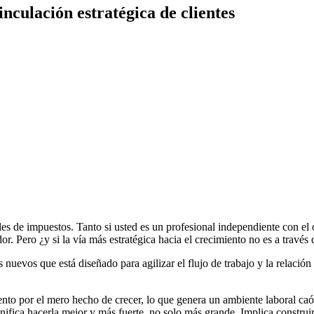
culación estratégica de clientes
es de impuestos. Tanto si usted es un profesional independiente con e
r. Pero ¿y si la vía más estratégica hacia el crecimiento no es a través 
nuevos que está diseñado para agilizar el flujo de trabajo y la relació
ento por el mero hecho de crecer, lo que genera un ambiente laboral caó
gnifica hacerla mejor y más fuerte, no solo más grande. Implica constr