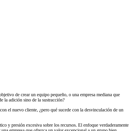
l objetivo de crear un equipo pequeño, o una empresa mediana que
de la adición sino de la sustracción?
n con el nuevo cliente, ¿pero qué sucede con la desvinculación de un
tico y presión excesiva sobre los recursos. El enfoque verdaderamente
uir una empresa que ofrezca un valor excepcional a un grupo bien