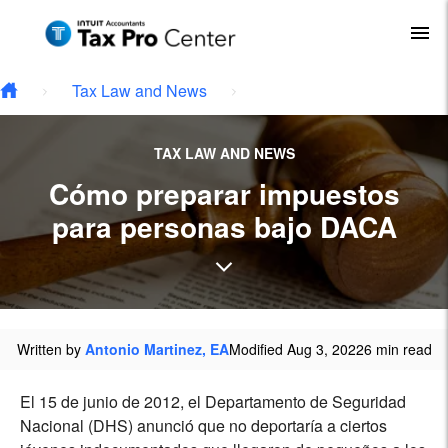
Type your email…
Skip to main content
To
Tax Law and News
TAX LAW AND NEWS
Cómo preparar impuestos
para personas bajo DACA
Written by
Antonio Martinez, EA
Modified Aug 3, 2022
6 min read
El 15 de junio de 2012, el Departamento de Seguridad
Nacional (DHS) anunció que no deportaría a ciertos