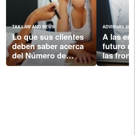
TAX LAW AND NEWS
ADVISORY SER
Lo que sus clientes
A las em
deben saber acerca
futuro n
del Número de
las front
Identificación
Personal del
Contribuyente (ITIN)