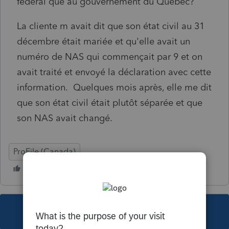
fédéral que au gouvernement du Quebec?
La cliente m avait dit que son état civil au 31
décembre était mariée et qu'elle avait un
numéro de NAS qui commençait par 9 et on
avait traité et envoyé la déclaration avec cette
information. Quelques mois après, elle me dit
que son état civil était plutôt séparée et que
son NAS avait changé.
ProFile (Canada)
This topic has been closed for replies.