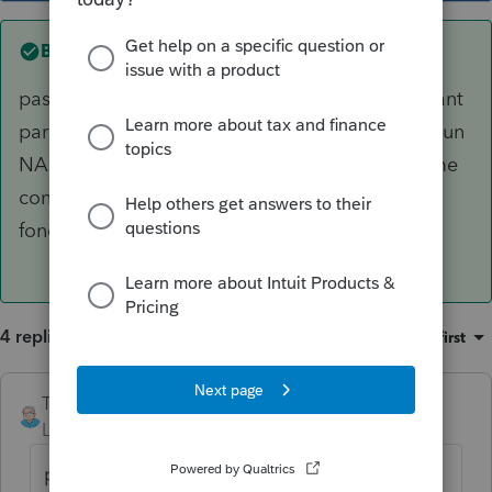
Best answer by
TDallaire
pas de problème, les gens avec un NAS débutant
par 9.. c'est juste temporaire, donc ton client a un
NAS qui débute maintenant par 3, c'est le même
contribuable si tu fais un redressement, ca
fonctionne.
4 replies
Sort by
:
Oldest first
TDallaire
ANSWER
Level 6
Forum|Forum|6 years ago
pas de problème, les gens avec un NAS