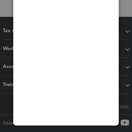
Tax software
Workflow add-ons
Accounting solutions
Training & support
Call Sales: 833-564-8436
Sitemap