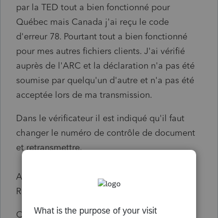
par la TED tout a bien fonctionné pour
Québec mais Canada j'ai reçu le code
d'erreur 78. Pourtant tout a bien fonctionné
pour mes autres fichiers clients. J'ai vérifié
auprès de l'ARC et la déclaration n'a pas été
soumise par quelqu'un d'autre et n'a pas été
acceptée lors de ma transmission.
Dans le vérificateur il est indiqué qu'il faut
changer le numéro de contrôle de document
et retransmettre.
Actuellement le statut de mon fichier est:
REJETÉ.
Comment rectifier la situation svp?