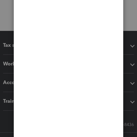
Tax software
Workflow add-ons
Accounting solutions
Training & support
Call Sales: 833-564-8436