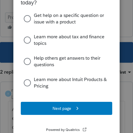
ProFile (Canada)
This topic has been closed for replies.
2 replies
Sort by
:
Oldest first
rayfic59
R
Level 3
Forum|Forum|6 years ago
As tu essayé d'aller dans enregistré et
ensuite voir si la case ARC / erreurs est
coché. Si oui décoché et essaie de