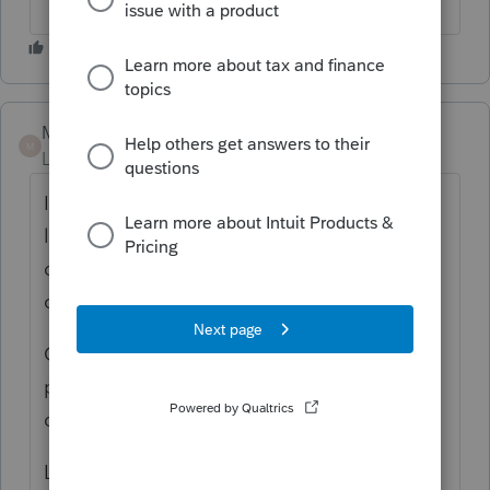
Mario B
M
Level 11
Forum|Forum|6 years ago
Il faudrait le scanner et vous pourrez ensuite
l'attacher en PDF comme hyperdoc à la
déclaration. (clique à droite sur un des
champs et sélectionner Hyperdoc)
Ce sera seulement pour référence
personnelles car il ne sera pas soumis à la
déclaration.
Le mieux est de le transmettre avec Profile