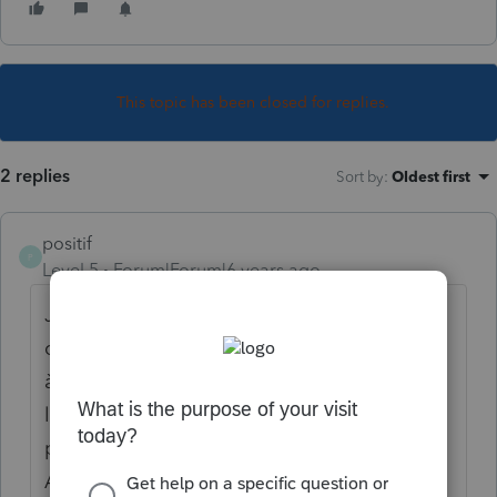
This topic has been closed for replies.
2 replies
Sort by
:
Oldest first
positif
P
Level 5
Forum|Forum|6 years ago
J'ai le même problème. Par contre en tant
que préparateur inscrit comme représentant
à Rev. Qc. Il est possible de leur transmettre
le formulaire MR-69 en pièce jointe. Cela
permet aussi de voir la liste des clients
ACTIF.