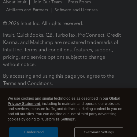
About Intuit
Join Our Team
Press Room
Affiliates and Partners
Software and Licenses
© 2026 Intuit Inc. All rights reserved.
Intuit, QuickBooks, QB, TurboTax, ProConnect, Credit
Karma, and Mailchimp are registered trademarks of
Intuit Inc. Terms and conditions, features, support,
pricing, and service options subject to change
without notice.
By accessing and using this page you agree to the
Terms and Conditions.
Terms and Conditions
About cookies
Manage cookies
We use cookies and similar technologies as described in our
Global
Privacy Statement
, including to maintain and operate our websites
and services, measure traffic, and deliver marketing content to you on
and off our sites. You can decline our use of third party advertising
cookies by going to "Customize Settings".
I Understand
Customize Settings
Legal
Privacy
Security