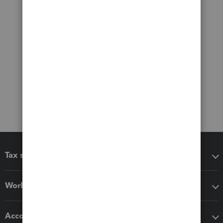
Tax software
Workflow add-ons
Accounting solutions