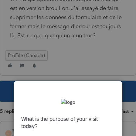
est en version brouillon. J'ai essayé de faire
supprimer les données du formulaire et de le
fermer mais le message d'erreur est toujours
là. Est-ce que quelqu'un a un truc?
ProFile (Canada)
This topic has been closed for replies.
5 replies
Sort by
:
Oldest first
mchadog
M