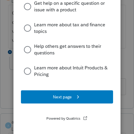
Level 2
Forum|Forum|6 years ago
On doit aller sur la ligne rouge et cliquer
coté droit de la souris pour aller cliquer sur
vérification du préparateur et la ligne rouge
va disparaitre. donc on pourra envoyé
1 reply
Annie18
AUTHOR
A
Level 2
Forum|Forum|6 years ago
Merci Beaucoup
alainbrien
A
Level 3
Forum|Forum|6 years ago