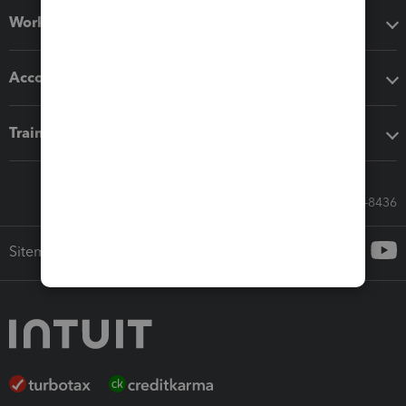
Workflow add-ons
Accounting solutions
Training & support
Call Sales: 833-564-8436
Sitemap