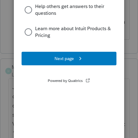
entré tout en majuscules. J'ai eu un
problème lors de la transmission de
l'autorisation de représenter un nouveau
client.
Melmast37
M
Level 2
Forum|Forum|1 year ago
J'ai vérifier avec Revenu Québec au
département des services électroniques et
ce code d'erreur signifie que le numéro
séquentiel de transmission est déjà utilisé.
Voici la procédure pour corriger la situation :
1. Allez vérifier votre code de la dernière