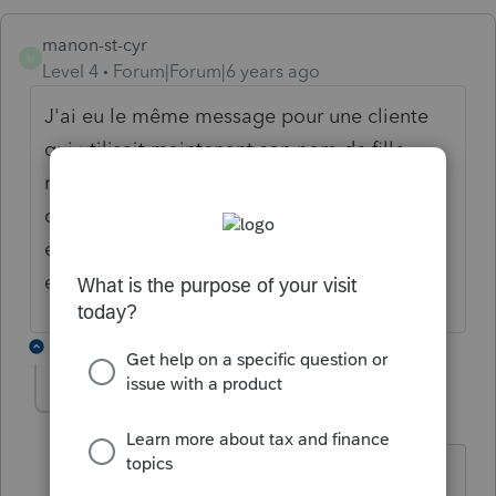
manon-st-cyr
M
Level 4
Forum|Forum|6 years ago
J'ai eu le même message pour une cliente
qui utilisait maintenant son nom de fille
mais était encore enregistré sous son nom
de femme mariée. J'ai donc écrit le nom
exactement comme sur l'avis de cotisation
et ça a passé
1 reply
Cham123456
C
Level 6
Forum|Forum|6 years ago
Au fédéral, attention, si le nom a été