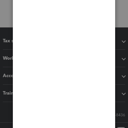
Tax software
Workflow add-ons
Accounting solutions
Training & support
Call Sales: 833-564-8436