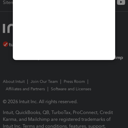
Sitemap
About Intuit
Join Our Team
Press Room
Affiliates and Partners
Software and Licenses
© 2026 Intuit Inc. All rights reserved.
Intuit, QuickBooks, QB, TurboTax, ProConnect, Credit
Karma, and Mailchimp are registered trademarks of
Intuit Inc. Terms and conditions, features, support,