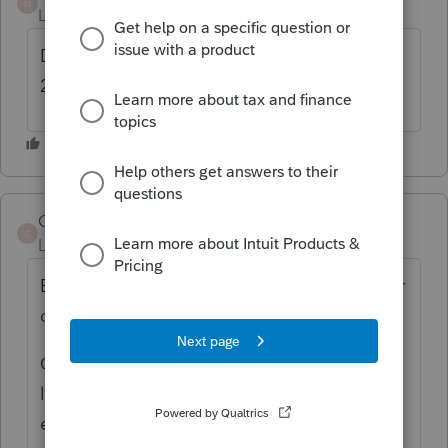
M
Level 11
Forum|Forum|1 year ago
Dans le prochaine version de Profile
2024.2.5 vers la fin de la semaine prochaine
CM2021
C
Level 2
Forum|Forum|1 year ago
Bonjour Dominic, vous avez réussi à envoyer
des T4 au fédéral?
Qu'en est-il du numéro d'entreprise - est-ce
le mien ou celui de l'entreprise que j'envoi?
et le Code d'accès Web?