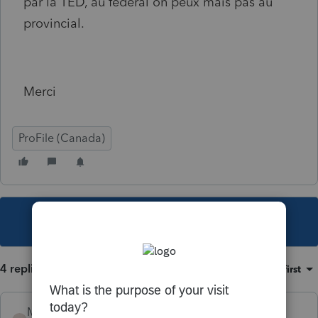
par la TED, au fédéral on peux mais pas au
provincial.
Merci
ProFile (Canada)
This topic has been closed for replies.
4 replies
Sort by
:
Oldest first
Mario B