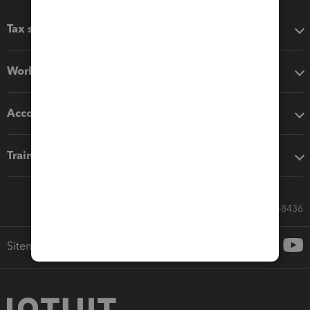
Tax software
Workflow add-ons
Accounting solutions
Training & support
Call Sales: 833-564-8436
Sitemap