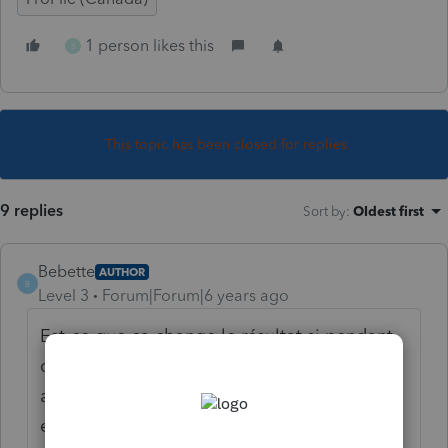
1 person likes this
B
This topic has been closed for replies.
9 replies
Sort by
:
Oldest first
Bebette
AUTHOR
B
Level 3
Forum|Forum|6 years ago
Est-ce que ça change le résultat si pendant
qu'il louait la maison, mon client était en
appartement dans une autre ville ? Il n'a pas
eu d'autre maison pendant qu'il louait celle-