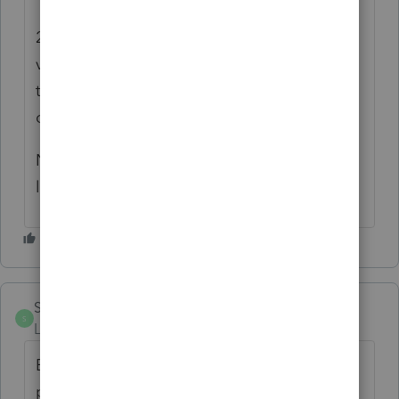
2019: vente de bien locatif: inclure dans la
valeur d'achat (pour déterminer le PBA) la
taxe de bien-venue + frais de notaire +
certificat de localisation.
Normalement un gain en capital (remplir
l'annexe-3).
Sergio4
S
Level 5
Forum|Forum|6 years ago
Étant donné que la T2091 n'a pas été
produite en 2013, tu devras la produite en