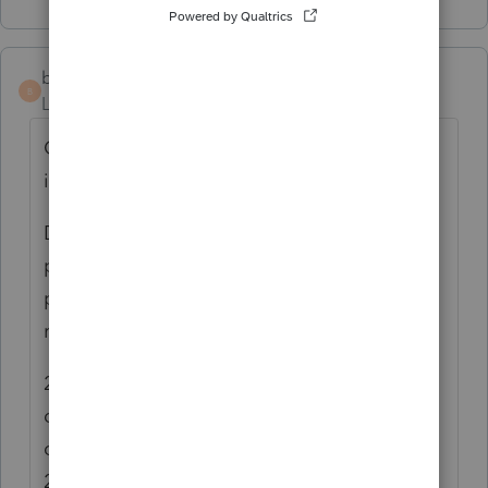
b-b-fiscalite
B
Level 4
Forum|Forum|6 years ago
Changement d'utilisation d'un bien
immeuble:
De 2003 à 2013: résidence principale donc
pas de gain en capital (annexe résidence
principale+t2091+tp274) séparément
remplis.
2013:vente présumé du bien - rapport
d'évaluation par un agent immobilier pour
déterminer la valeur marchande du bien en
2013.