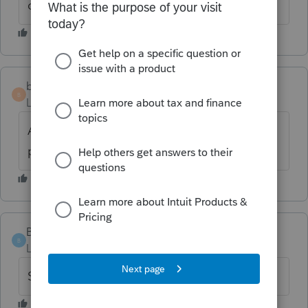
ci... Ni maison, ni condo.
b-b-fiscalite
B
Level 4
Forum|Forum|6 years ago
Aucun changement. (pas d'impact sur le
processus dèjà décrit).
Bebette
AUTHOR
B
Level 3
Forum|Forum|6 years ago
Super Merci Merci Merci !