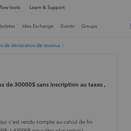
low tools
Learn & Support
Updates
Idea Exchange
Events
Groups
on de déclaration de revenus
s de 30000$ sans inscription au taxes ,
 qui c'est rendu compte au calcul de fin
00$ ( 43000$ pour être plus précis).