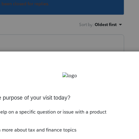
s been closed for replies.
Sort by
:
Oldest first
ral seulement, mais au Québec il
t.
o