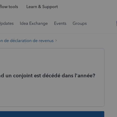
low tools
Learn & Support
Updates
Idea Exchange
Events
Groups
on de déclaration de revenus
nd un conjoint est décédé dans l'année?