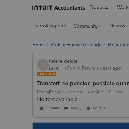
Products
Workf
Learn & Support
News & 
Community
Home
ProFile Français Canada
Préparati
helene-delisle
H
Level 1
Forum|Forum|6 years ago
QUESTION
Transfert de pension possible qua
Forum|Forum|6 years ago
4 replies
10 views
No text available
Cheers
Reply
Follow