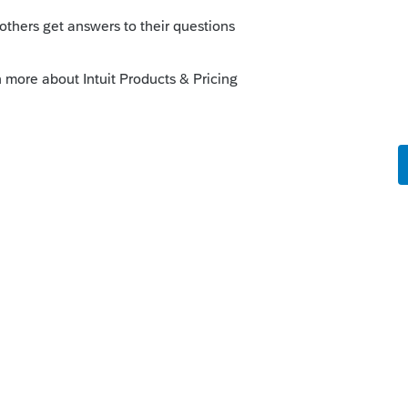
 2007 et il y a eu une modification en
e à 65 ans et s'ajuster sur le fédéral pour
nk"
.ca/fr/salle-de-presse/nouvelles-
-28/">https://www.revenuquebec.ca/fr/salle-
etails/xxxxx/xxxx-10-28/</a
>
était vivant.