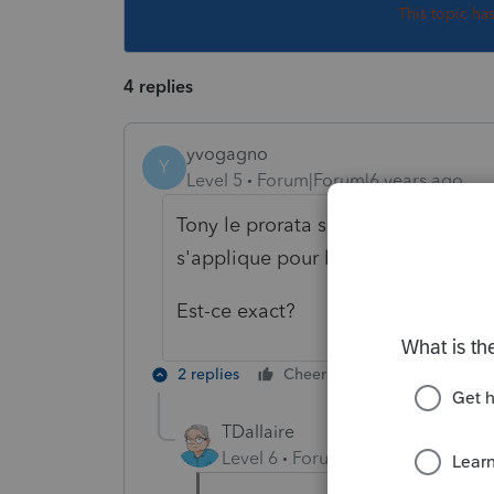
This topic ha
4 replies
yvogagno
Y
Level 5
Forum|Forum|6 years ago
Tony le prorata s'applique au Fédé
s'applique pour l'année au comple
Est-ce exact?
2 replies
Cheers
Reply
TDallaire
Level 6
Forum|Forum|6 years ag