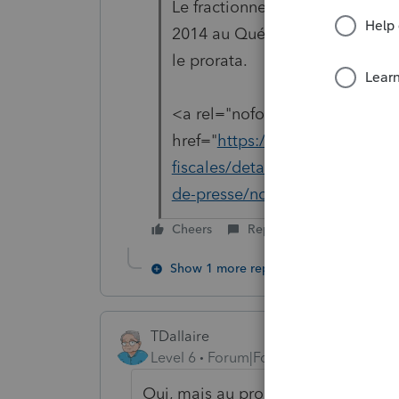
Le fractionnement existe depuis
2014 au Québec pour mettre l'âg
le prorata.
<a rel="nofollow" target="_bla
href="
https://www.revenuquebec
fiscales/details/xxxxx/xxxx-10
de-presse/nouvelles-fiscales/d
Cheers
Reply
Show 1 more reply
TDallaire
Level 6
Forum|Forum|6 years ago
Oui, mais au prorata des mois qu'il 