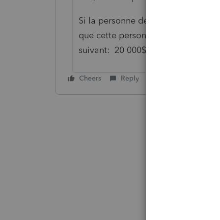
Si la personne décédée avait 20 00
que cette personne est décédée en 
suivant: 20 000$ x (50% x 9/12) = 7
Cheers
Reply