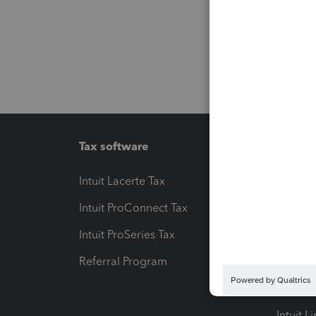
Tax software
Workfl
Intuit Lacerte Tax
Intuit T
Intuit ProConnect Tax
Hosting
Intuit ProSeries Tax
eSignat
Referral Program
Protect
Pay-by
Intuit L