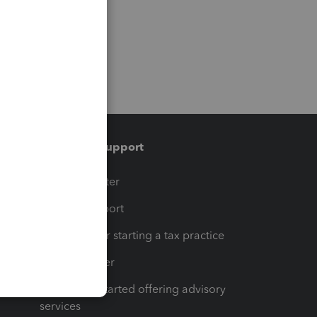
Training & support
t
Training Center
op
Learn & Support
Resources for starting a tax practice
Tax Pro Center
How to get started offering advisory
services