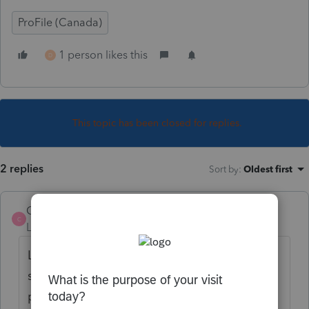
ProFile (Canada)
1 person likes this
D
This topic has been closed for replies.
2 replies
Sort by
:
Oldest first
Cham123456
C
Level 6
Forum|Forum|6 years ago
Lire le document... Habituellement ces
sommes ne sont pas imposables pour le
particulier... Attention, il faut les considérer