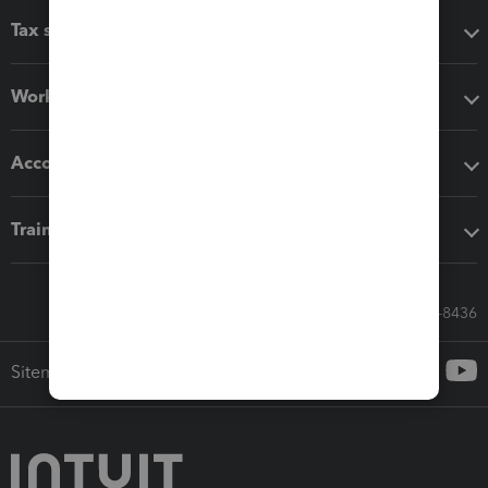
Tax software
Workflow add-ons
Accounting solutions
Training & support
Call Sales: 833-564-8436
Sitemap