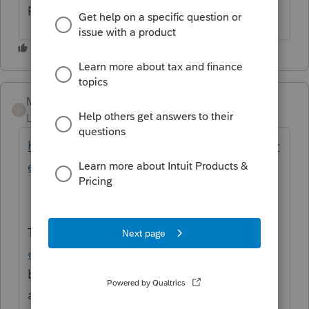
pour les locateurs.
Mario B
M
Level 11
Forum|Forum|5 years ago
https://transitionenergetique.gouv.qc.ca/foir
e-aux-questions/questions-generales-1
TEQ est tenu de produire un
relevé 27
« Paiements du gouvernement »
aux
bénéficiaires des aides financières
accordées dans le cadre de ses