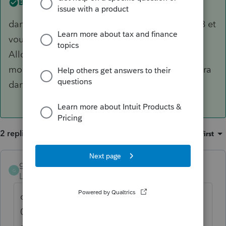
Best answer by
guylainpoulin
dans profile dans le T4A , vous avez la case 028 et
vous descendez de 3 case et vous allez voir
Allocation d'aide à l'emploi vous mettez le
montant dans cette case et le relevé 1 apparaitra
dans la bonne case RS
2 replies
Sort by
:
Oldest first
guylainpoulin
ANSWER
G
Level 3
Forum|Forum|6 years ago
dans profile dans le T4A , vous avez la case
028 et vous descendez de 3 case et vous