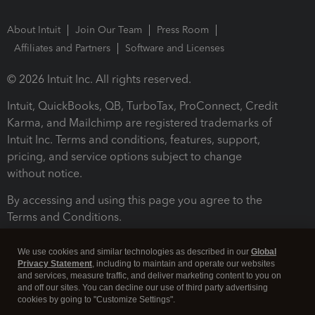
About Intuit
Join Our Team
Press Room
Affiliates and Partners
Software and Licenses
© 2026 Intuit Inc. All rights reserved.
Intuit, QuickBooks, QB, TurboTax, ProConnect, Credit
Karma, and Mailchimp are registered trademarks of
Intuit Inc. Terms and conditions, features, support,
pricing, and service options subject to change
without notice.
By accessing and using this page you agree to the
Terms and Conditions.
Terms and Conditions
About cookies
Manage cookies
We use cookies and similar technologies as described in our
Global
Privacy Statement
, including to maintain and operate our websites
and services, measure traffic, and deliver marketing content to you on
and off our sites. You can decline our use of third party advertising
cookies by going to "Customize Settings".