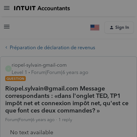
Sign In
Préparation de déclaration de revenus
riopel-sylvain-gmail-com
R
Level 1
Forum|Forum|6 years ago
QUESTION
Riopel.sylvain@gmail.com Message
correspondants : «dans l'onglet TED, TP1
impôt net et connexion impôt net, qu'est ce
que font ces deux commandes? »
Forum|Forum|6 years ago
1 reply
No text available