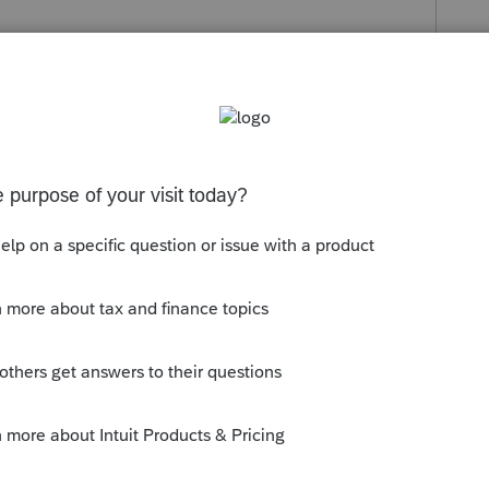
s been closed for replies.
en, vous devriez voir un nouveau relevé
Q dispose, es ce que vous voyez les
?