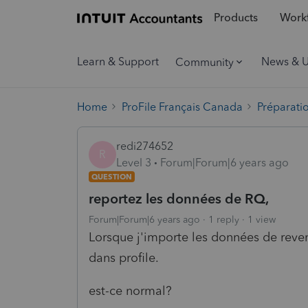
Products
Workf
Learn & Support
News & 
Community
Home
ProFile Français Canada
Préparati
redi274652
R
Level 3
Forum|Forum|6 years ago
QUESTION
reportez les données de RQ,
Forum|Forum|6 years ago
1 reply
1 view
Lorsque j'importe les données de reve
dans profile.
est-ce normal?