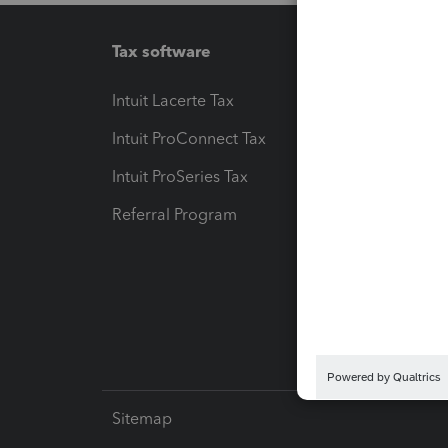
Tax software
Workfl
Intuit Lacerte Tax
Intuit T
Intuit ProConnect Tax
Hosting
Intuit ProSeries Tax
eSignat
Referral Program
Protect
Pay-by
Intuit L
Sitemap