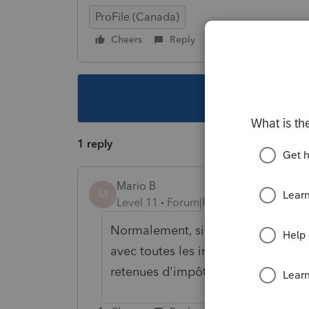
ProFile (Canada)
Cheers
Reply
Follow
This topic ha
1 reply
Mario B
M
Level 11
Forum|Forum|6 years ago
Normalement, si tout fonctionne bi
avec toutes les information dont R
retenues d'impôt sur le site de RQ 