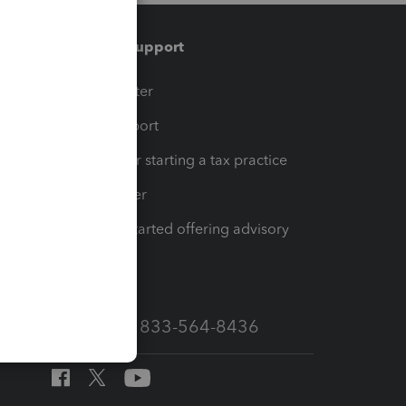
Training & support
t
Training Center
op
Learn & Support
Resources for starting a tax practice
Tax Pro Center
How to get started offering advisory
services
Call Sales: 833-564-8436