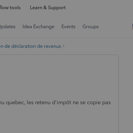
low tools
Learn & Support
Updates
Idea Exchange
Events
Groups
on de déclaration de revenus
nu quebec, les retenu d'impôt ne se copie pas