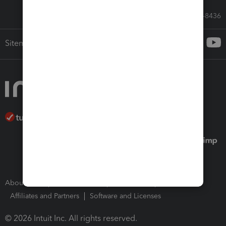
Call Sales: 833-564-8436
Sitemap
About Intuit
Join Our Team
Press Room
Affiliates and Partners
Software and Licenses
© 2026 Intuit Inc. All rights reserved.