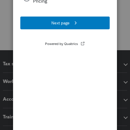
Tax software
Workflow add-ons
Accounting solutions
Training & support