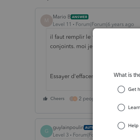
Mario B
ANSWER
M
Level 11
Forum|Forum|6 years ago
il faut remplir le formulaire s3 rési
conjoints. moi je vois seulemetn 
Essayer d'effacer le fornulaire et
2 people like this
Cheers
Repl
I
A
guylainpoulin
AUTHOR
G
Level 3
Forum|Forum|6 years ago