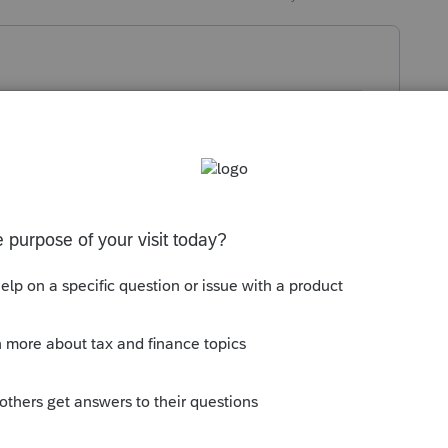
dence principale détail sur un seul des
T2091#1
 recommencer
y