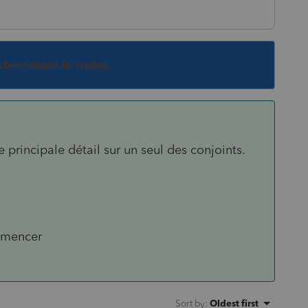
s been closed for replies.
e principale détail sur un seul des conjoints.
ommencer
Sort by
:
Oldest first