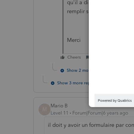
qu'il a disposée d'un bien e
remplir s3principaler... et 
Merci
Cheers
Reply
Show 2 more replies
Show 3 more replies
Mario B
M
Level 11
Forum|Forum|6 years ago
il doit y avoir un formulaire par co