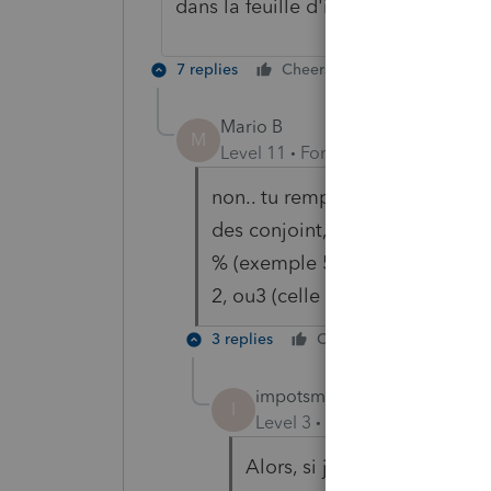
dans la feuille d'info et tu peut ins
7 replies
Cheers
Reply
Mario B
M
Level 11
Forum|Forum|6 years a
non.. tu remplis completement 
des conjoint, en cochant la cas
% (exemple 50). Ensuite , pour 
2, ou3 (celle qui s'applique) et 
3 replies
Cheers
Reply
impotsmatos
I
Level 3
Forum|Forum|5 year
Alors, si je comprends bien,