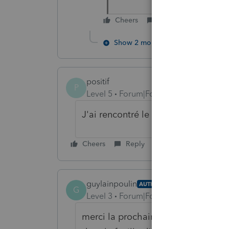
Cheers
Reply
Show 2 more replies
positif
P
Level 5
Forum|Forum|6 years ago
J'ai rencontré le même problème. S
Cheers
Reply
guylainpoulin
AUTHOR
G
Level 3
Forum|Forum|6 years ago
merci la prochaine fois je vais l'e