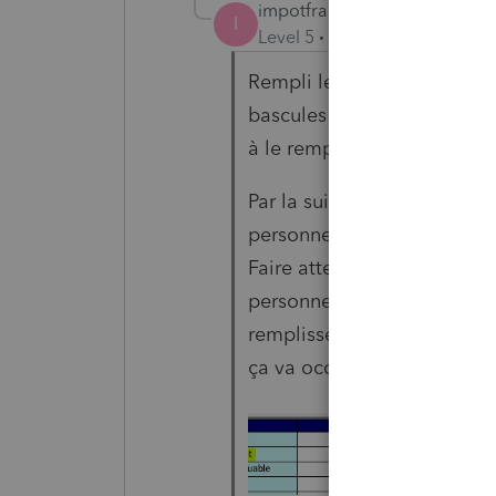
impotfrancinehoule
I
Level 5
Forum|Forum|5 year
Rempli le formulaire sur un
bascules à l'autre tu coche
à le remplir une 2eme fois.
Par la suite il reste les ann
personnes.
Faire attention puisqu'il y
personne, assurez-vous de 
remplissez l'information. Pa
ça va occasionner le 2eme 