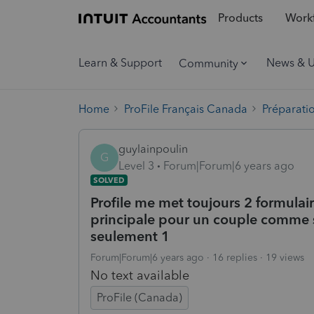
Products
Workf
Learn & Support
News & 
Community
Home
ProFile Français Canada
Préparati
guylainpoulin
G
Level 3
Forum|Forum|6 years ago
SOLVED
Profile me met toujours 2 formulai
principale pour un couple comme si 
seulement 1
Forum|Forum|6 years ago
16 replies
19 views
No text available
ProFile (Canada)