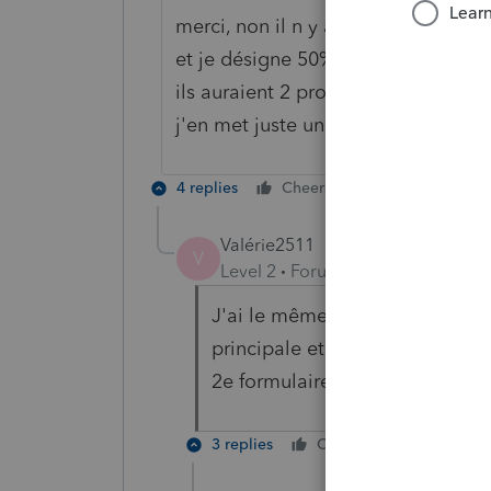
merci, non il n y a qu'une seule pro
et je désigne 50% avec le conjoint
ils auraient 2 propriétés, y a t il q
j'en met juste un a 100% ca fonct
4 replies
Cheers
Reply
Valérie2511
V
Level 2
Forum|Forum|5 years ag
J'ai le même problème ! J'ai 
principale et ensuite remplir la
2e formulaire 2091 #2 que je do
3 replies
Cheers
Reply