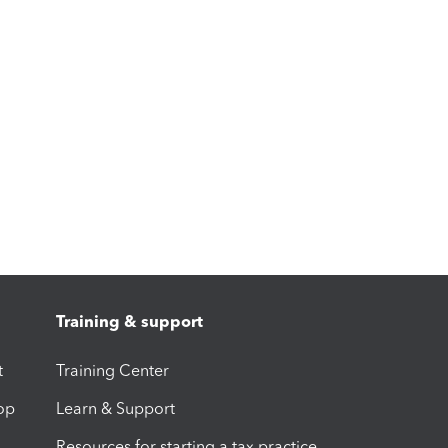
Training & support
t
Training Center
op
Learn & Support
Resources for starting a tax practice