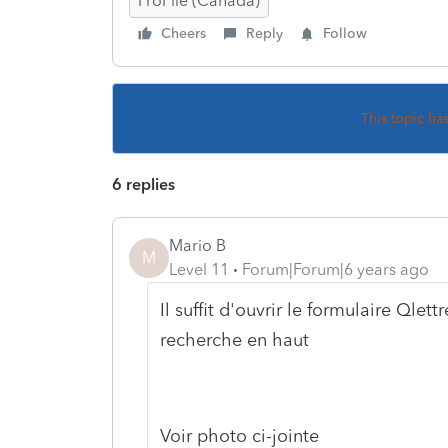
ProFile (Canada)
Cheers
Reply
Follow
This topic ha
6 replies
Mario B
M
Level 11
Forum|Forum|6 years ago
Il suffit d'ouvrir le formulaire Qle
recherche en haut
Voir photo ci-jointe