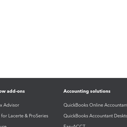
ow add-ons
Accounting solutions
ax Advisor
QuickBooks Online Accountan
 for Lacerte & ProSeries
QuickBooks Accountant Deskt
ure
EasyACCT