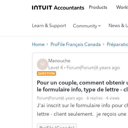
Products
Workf
Learn & Support
News & 
Community
Home
ProFile Français Canada
Préparati
Manouche
M
Level 4
Forum|Forum|6 years ago
QUESTION
Pour un couple, comment obtenir u
le formulaire info, type de lettre - 
Forum|Forum|6 years ago
6 replies
4 views
J'ai inscrit sur le formulaire info po
lettre - client seulement. je reçois un