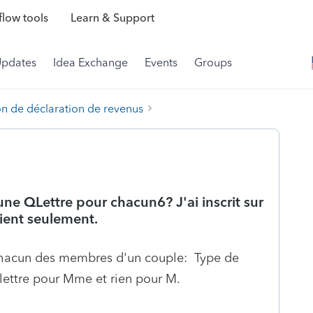
low tools
Learn & Support
Updates
Idea Exchange
Events
Groups
on de déclaration de revenus
ne QLettre pour chacun6? J'ai inscrit sur
client seulement.
ur chacun des membres d'un couple: Type de
e lettre pour Mme et rien pour M.