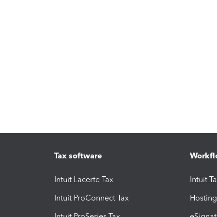
Tax software
Workfl
Intuit Lacerte Tax
Intuit T
Intuit ProConnect Tax
Hosting
Intuit ProSeries Tax
eSignat