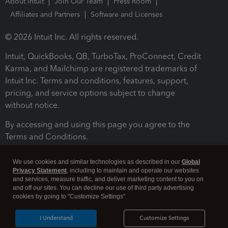
About Intuit
Join Our Team
Press Room
Affiliates and Partners
Software and Licenses
© 2026 Intuit Inc. All rights reserved.
Intuit, QuickBooks, QB, TurboTax, ProConnect, Credit
Karma, and Mailchimp are registered trademarks of
Intuit Inc. Terms and conditions, features, support,
pricing, and service options subject to change
without notice.
By accessing and using this page you agree to the
Terms and Conditions.
Terms and Conditions
About cookies
Manage cookies
We use cookies and similar technologies as described in our
Global
Privacy Statement
, including to maintain and operate our websites
and services, measure traffic, and deliver marketing content to you on
and off our sites. You can decline our use of third party advertising
cookies by going to "Customize Settings".
I Understand
Customize Settings
Legal
Privacy
Security