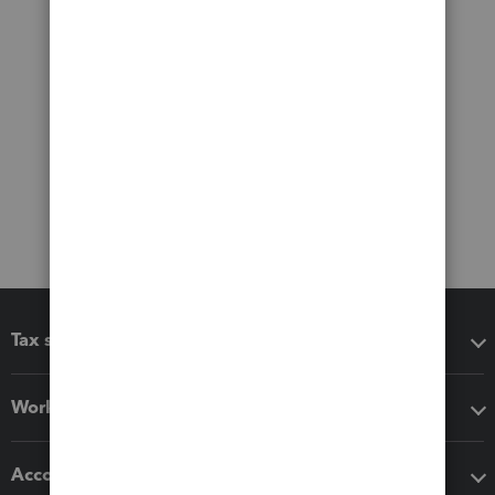
Tax software
Workflow add-ons
Accounting solutions