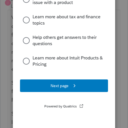
I
Level 2
Forum|Forum|6 years ago
Vite comme ça, ça semble être un REER
qu'il a retiré alors qu'il était non-résident
fiscal (d'où le NR du NR4) . Très important
de lui demander s'il restait ici ou était
retourné dans son pays d'origine au
moment de retirer. Parfois la banque fait des
erreurs.
Si c'est bien du revenu de Non-résident, ce
feuillet, c'est sa dernière obligation fiscale.
Revenu Canada a son 25% et s'en contente.
Si c'est son seul revenu en 2019 y compris à
l'extérieur du pays, il peut faire une