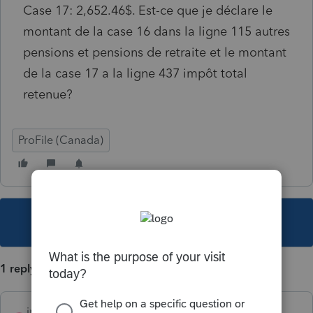
Case 17: 2,652.46$. Est-ce que je déclare le
montant de la case 16 dans la ligne 115 autres
pensions et pensions de retraite et le montant
de la case 17 a la ligne 437 impôt total
retenue?
ProFile (Canada)
This topic has been closed for replies.
1 reply
info1066