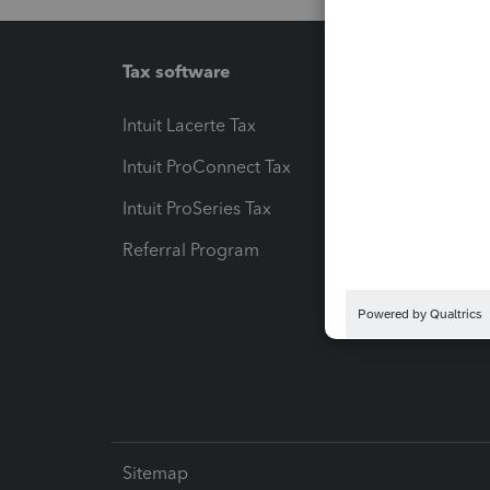
Tax software
Workfl
Intuit Lacerte Tax
Intuit T
Intuit ProConnect Tax
Hosting
Intuit ProSeries Tax
eSignat
Referral Program
Protect
Pay-by
Intuit L
Sitemap