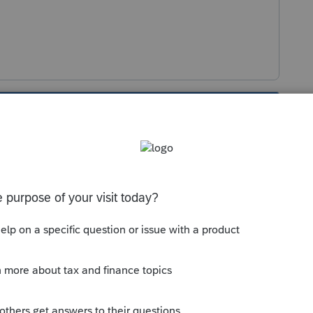
s been closed for replies.
Sort by
:
Oldest first