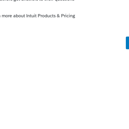
oyens/assurance-
.aspx
o
aut absolument que le client ait eu plus
a gratuité des médicaments pendant toute
tuité, c'est que le montant de SRG peut
 ajustements d'années antérieures ont été