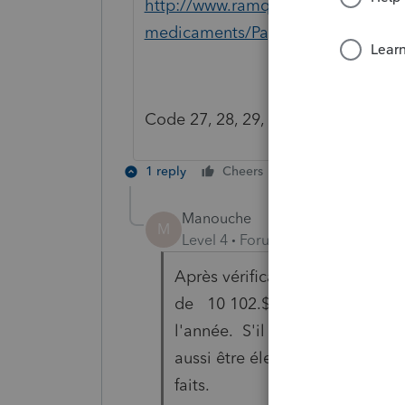
http://www.ramq.gouv.qc.ca/fr/cit
medicaments/Pages/tarifs_vigueur
Code 27, 28, 29, ou 31, dans Profile
1 reply
Cheers
Reply
Manouche
M
Level 4
Forum|Forum|6 years ag
Après vérification avec RQ, il f
de 10 102.$ de SRG et aussi l
l'année. S'il n'a pas eu la gra
aussi être élevé parce que des
faits.