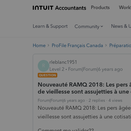
Products
Workf
Learn & Support
News & 
Community
Home
ProFile Français Canada
Préparati
rleblanc1951
R
Level 2
Forum|Forum|6 years ago
QUESTION
Nouveauté RAMQ 2018: Les pers âg
de vieillesse sont assujetties à un
Forum|Forum|6 years ago
2 replies
4 views
Nouveauté RAMQ 2018: Les pers âgées 
vieillesse sont assujetties à une cotis
Comment me valider??