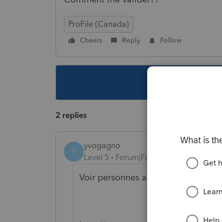
ProFile (Canada)
Cheers
Reply
Follow
This topic ha
2 replies
yvogagno
Y
Level 5
Forum|Forum|6 years ago
Voir personnes assurées sans frais.