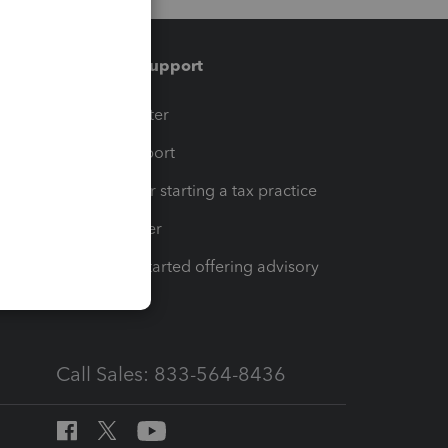
Training & support
t
Training Center
op
Learn & Support
Resources for starting a tax practice
Tax Pro Center
How to get started offering advisory
services
Call Sales: 833-564-8436