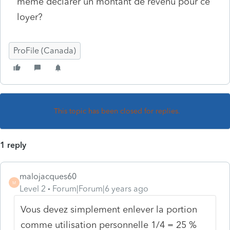
même déclarer un montant de revenu pour ce
loyer?
ProFile (Canada)
This topic has been closed for replies.
1 reply
malojacques60
M
Level 2
Forum|Forum|6 years ago
Vous devez simplement enlever la portion
comme utilisation personnelle 1/4 = 25 %