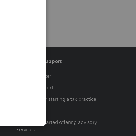
Training & support
t
Training Center
op
Learn & Support
Resources for starting a tax practice
Tax Pro Center
How to get started offering advisory
services