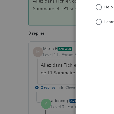
Allez dans Fichier, configuration de l'
Sommaire et TP1 sommaire, voir image 
3 replies
Mario B
ANSWER
M
Level 11
Forum|Forum|6 years ago
Allez dans Fichier, configuration d
de T1 Sommaire et TP1 sommaire, v
2 replies
Cheers
Reply
adeocorp
AUTHOR
A
Level 3
Forum|Forum|6 years ag