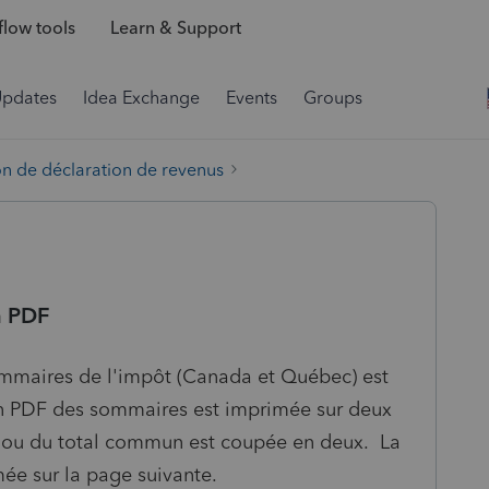
low tools
Learn & Support
Updates
Idea Exchange
Events
Groups
on de déclaration de revenus
n PDF
ommaires de l'impôt (Canada et Québec) est
ion PDF des sommaires est imprimée sur deux
s ou du total commun est coupée en deux. La
ée sur la page suivante.