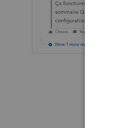
Ça fonctionne pour le sommair
sommaire Québec. J'ai bien ch
configuration et ils indiquent 
Cheers
Reply
Show 1 more reply