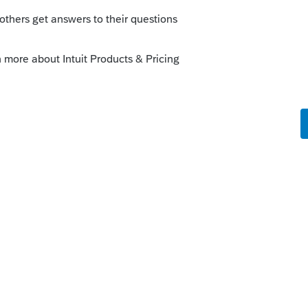
impression, et changez les parametres de T1
ci-jointe
Sort by
:
Oldest first
e l'impression, et changez les parametres
oir image ci-jointe
o