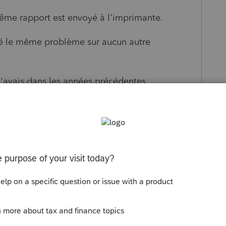
ême rapport est envoyé à l'imprimante.
até le même problème sur aucun autre
l'avais dans les années précédentes.
s been closed for replies.