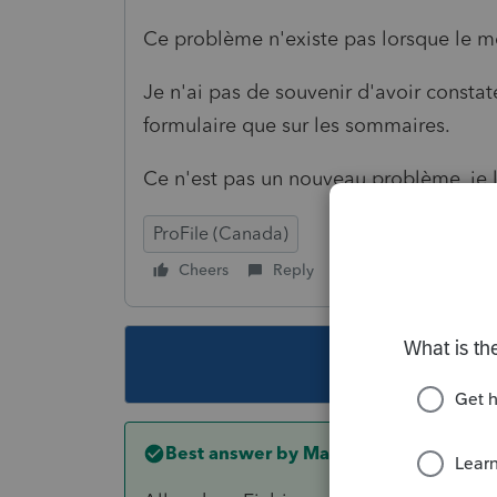
Ce problème n'existe pas lorsque le m
Je n'ai pas de souvenir d'avoir const
formulaire que sur les sommaires.
Ce n'est pas un nouveau problème, je 
ProFile (Canada)
Cheers
Reply
Follow
This topic ha
Best answer by
Mario B