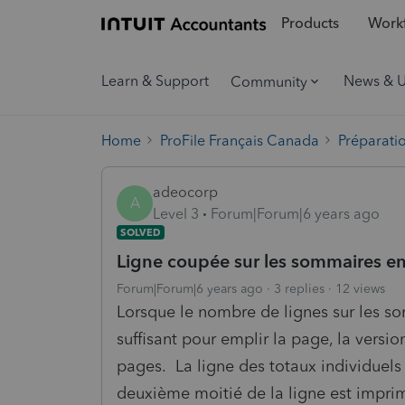
Products
Workf
Learn & Support
News & 
Community
Home
ProFile Français Canada
Préparati
adeocorp
A
Level 3
Forum|Forum|6 years ago
SOLVED
Ligne coupée sur les sommaires e
Forum|Forum|6 years ago
3 replies
12 views
Lorsque le nombre de lignes sur les s
suffisant pour emplir la page, la vers
pages. La ligne des totaux individuel
deuxième moitié de la ligne est imprim