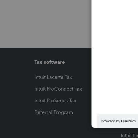
Tax software
Workfl
Intuit Lacerte Tax
Intuit T
Intuit ProConnect Tax
Hosting
Intuit ProSeries Tax
eSignat
Referral Program
Protect
Pay-by
Intuit L