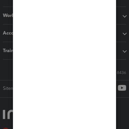
Workflow add-ons
Accounting solutions
Training & support
Call Sales: 833-564-8436
Sitemap