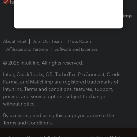
About Intuit
Join Our Team
Press Room
Affiliates and Partners
Software and Licenses
© 2026 Intuit Inc. All rights reserved.
Intuit, QuickBooks, QB, TurboTax, ProConnect, Credit
Karma, and Mailchimp are registered trademarks of
Intuit Inc. Terms and conditions, features, support,
pricing, and service options subject to change
without notice.
By accessing and using this page you agree to the
Terms and Conditions.
Terms and Conditions
About cookies
Manage cookies