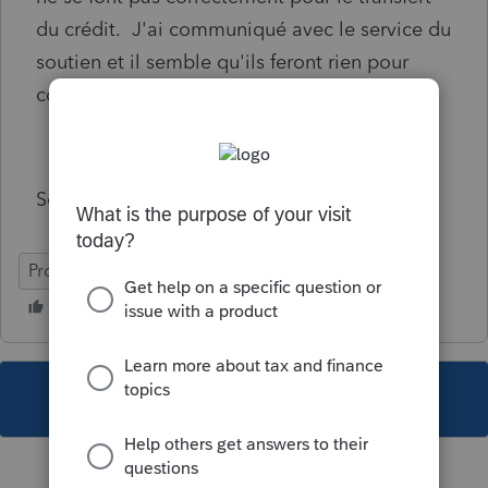
du crédit. J'ai communiqué avec le service du
soutien et il semble qu'ils feront rien pour
corriger la situation.
Soyez vigilant avec ce crédit !
ProFile (Canada)
This topic has been closed for replies.