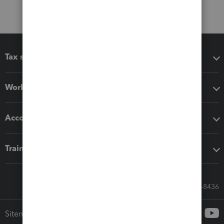
Tax software
Workflow add-ons
Accounting solutions
Training & support
Call Sales: 833-564-8436
Sitemap