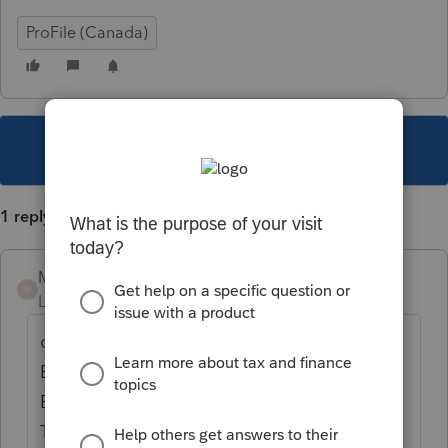
ProFile (Canada)
This topic has been closed for replies.
1 reply
Mario B
M
Level 11
Forum|Forum|6 years ago
on commence par le formulaire Revenu
Étranger, et il faut mettre le nom du pays.
Ensuite entrer le nom du pays en haut du
T2209 et CIE.