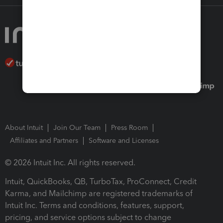
About Intuit
Join Our Team
Press Room
Affiliates and Partners
Software and Licenses
© 2026 Intuit Inc. All rights reserved.
Intuit, QuickBooks, QB, TurboTax, ProConnect, Credit
Karma, and Mailchimp are registered trademarks of
Intuit Inc. Terms and conditions, features, support,
pricing, and service options subject to change