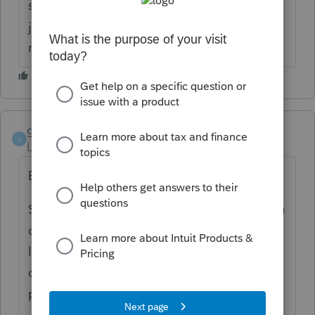
state" tout aussi bizarre. Avant de réinstallé
je vais appelé le soutien technique demain.
merci bon samaritin
gerryrobitaille
G
Level 2
Forum|Forum|6 years ago
Bonjour,
Si c'est un nouveau dossier pour un nouveau
client, verifier dans le formulaire INFO que
la province de Quebec soit inscrit autant
dans l'adresse de residence que pour la
province de travailleur independant.