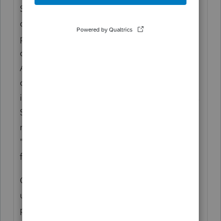
Si les formulaires du Quebec ne sont pas
disponibles au declaration de client deja
produit, il est possible que votre license soit
desactiver. Pour verifier cliquer sur
AIDE>GERER MES LICENSES et verifier a
ce que la partie T1-T1/TP1 LICENSE soit
inscrit en bleu demontrant qu'elle est active.
Si c'est inscrit aucune license en noir, alors
reactive votre license en cliquant sur
"ajouter nouvelle license" au bas de cette
fenetre.
Comme dernier recours, vous pouvez tenter
une desinstallation et reinstallation de
profile a l'aide du telechargement