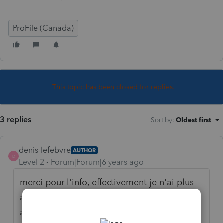
ProFile (Canada)
This topic has been closed for replies.
3 replies
Sort by
:
Oldest first
denis-lefebvre
AUTHOR
D
Level 2
Forum|Forum|6 years ago
merci pour l'info, effectivement je n'ai plus
aucune licence,très bizarre et quand j'en
ajoute une ça donne un code d'erreur "bad