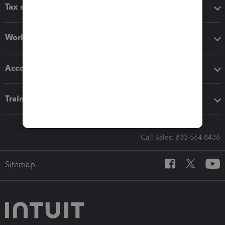
Tax software
Workflow add-ons
Accounting solutions
Training & support
Call Sales: 833-564-8436
Sitemap