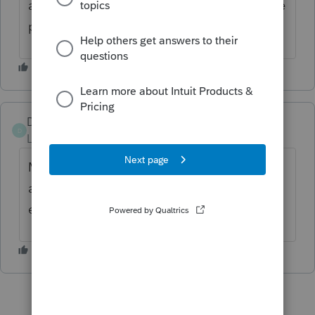
admissible mais je n'ai pas fait de recherche
pour valider le tout
Danyboy
D
Level 3
Forum|Forum|6 years ago
Moi non plus je ne crois pas que ce soit
admissible. Mais moi non plus je n' ai pas
eu le temps de vérifier