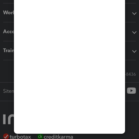
Workflow add-ons
Accounting solutions
Training & support
Call Sales: 833-564-8436
Sitemap