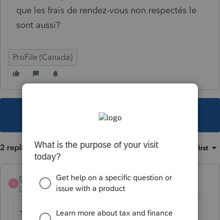
que les frais de rendez-vous non respectés le
sont aussi?
ProFile (Canada)
This topic has been closed for replies.
2 replies
Sort by
:
Oldest first
gboutin
G
Level 2
Forum|Forum|6 years ago
Je ne crois pas que ce genre de frais soit