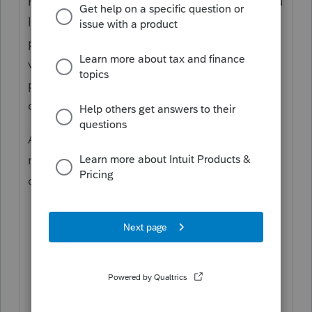
Pour bénéficier de la composante relative au
logement, vous devez être en mesure de
prouver que, au 31 décembre 2018, vous ou
votre conjoint, selon le cas, étiez
propriétaires, locataires ou sous-locataires
d'un
logement admissible
.
Ainsi, pour demander la composante
relative au logement, vous devez inscrire
dans votre
annexe D
,
si vous ou votre conjoint étiez
locataires ou sous-locataires d'un
logement admissible, le numéro de
logement (case A du relevé 31) et le
nombre de locataires ou de sous-