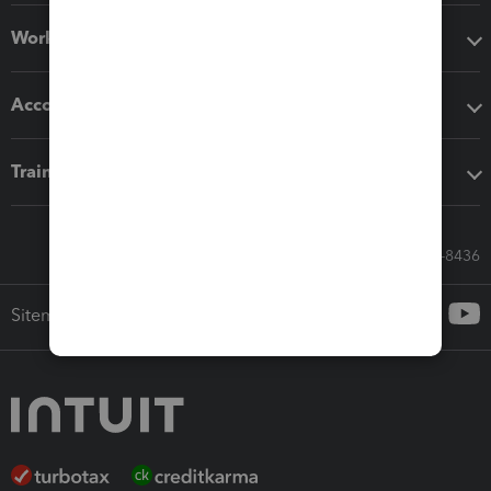
Workflow add-ons
Accounting solutions
Training & support
Call Sales: 833-564-8436
Sitemap