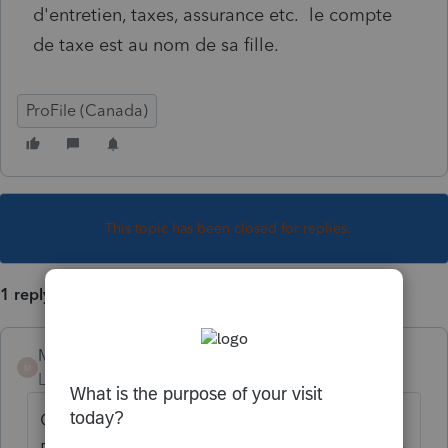
d'entretien, taxes, assurance etc. le compte
de taxe est au nom de sa fille.
ProFile (Canada)
This topic has been closed for replies.
1 reply
Mario B
M
Level 11
Forum|Forum|6 years ago
COMPOSANTE RELATIVE AU LOGEMENT