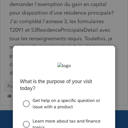
demander l'exemption du gain en capital
pour disposition d'une résidence principale?
J'ai complété l'annexe 3, les formulaires
T2091 et S3ResidencePrincipaleDetail avec
tous les renseignements requis. Toutefois, je
ne vois nulle part le calcul de la déduction
pour l'exemption pour annuler le gain en
capital imposable à ;a ligne 12700 dans la
déclaration. Pourriez-vous m'aider svp?
ProFile (Canada)
This topic has been closed for replies.