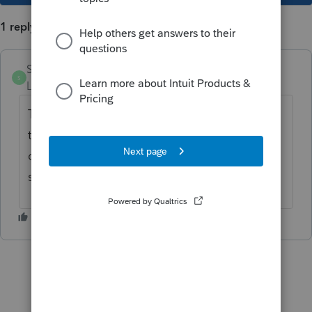
1 reply
Sergio4
S
Level 5
Forum|Forum|6 years ago
Tu ne demandes aucune exemption puisque
tu ne déclares aucun gain en capital. Le but
de la T2091 est justement d'éviter à avoir à
se taxer sur le gain.