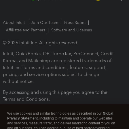
About Intuit
Join Our Team
Press Room
Affiliates and Partners
Software and Licenses
© 2026 Intuit Inc. All rights reserved.
Intuit, QuickBooks, QB, TurboTax, ProConnect, Credit
Karma, and Mailchimp are registered trademarks of
Intuit Inc. Terms and conditions, features, support,
pricing, and service options subject to change
without notice.
By accessing and using this page you agree to the
Terms and Conditions.
Terms and Conditions
About cookies
Manage cookies
We use cookies and similar technologies as described in our
Global
Privacy Statement
, including to maintain and operate our websites
and services, measure traffic, and deliver marketing content to you on
and off our sites. You can decline our use of third party advertising